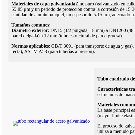
Materiales de capa galvanizada
Zinc puro (galvanizado en cali
55-85 μm y un período de protección contra la corrosión de 15-3
cantidad de aluminio/níquel, un espesor de 5-15 μm, adecuado para
Tamaños comunes:
Diámetro exterior
: DN15 (1/2 pulgada, 18 mm) a DN1200 (48 p
pared delgada) a 12 mm (tubo estructural de pared gruesa).
Normas aplicables
: GB/T 3091 (para transporte de agua y gas),
recta), ASTM A53 (para tuberías a presión).
Tubo cuadrado de
Características tr
estructuras de marc
Materiales comune
La base principal e
(mayor límite elásti
El proceso de galvan
utiliza a menudo par