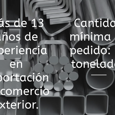
ás de 13
Cantid
años de
mínima
periencia
pedido:
en
tonelad
portación
 comercio
xterior.