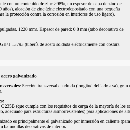
ente con un contenido de zinc ≥98%, un espesor de capa de zinc de
0 años), aleación de zinc (zinc electrodepositado con una pequeña
 la protección contra la corrosión en interiores de uso ligero).
ulgadas, 1220 mm), Espesor de pared: 0,8 mm (tubo decorativo de
 GB/T 13793 (tubería de acero soldada eléctricamente con costura
 acero galvanizado
ansversales
: Sección transversal cuadrada (longitud del lado a×a), gran
o.
s:
s Q235B (que cumple con los requisitos de carga de la mayoría de los
co, adecuado para estructuras sismorresistentes) para aplicaciones de al
izado es principalmente el galvanizado por inmersión en caliente (para u
a barandillas decorativas de interior.