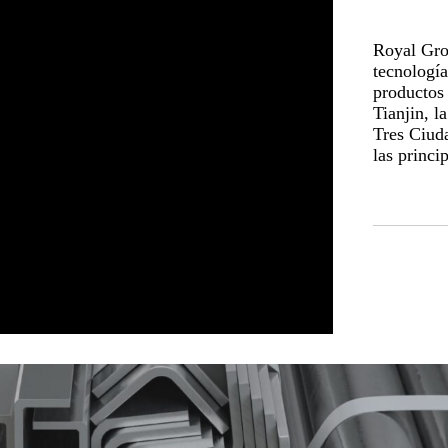
Royal Gro
tecnología
productos 
Tianjin, l
Tres Ciud
las princi