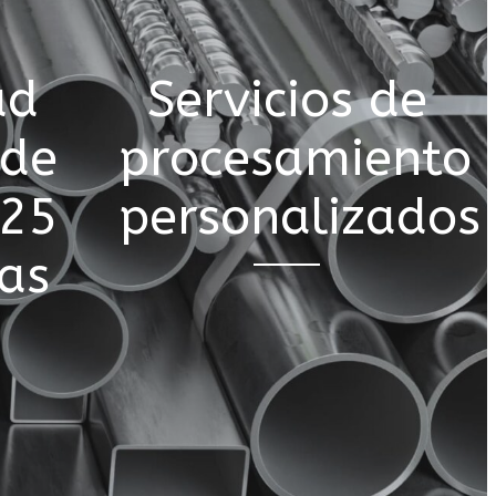
ad
Servicios de
 de
procesamiento
 25
personalizados
as