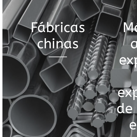
Fábricas
M
chinas
ex
ex
de
e