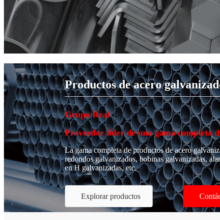
Productos de acero galvaniza
Grupo Real
Proveedor líder de una gama completa d
La gama completa de productos de acero galvaniza
redondos galvanizados, bobinas galvanizadas, alam
en H galvanizadas, etc.
Explorar productos
Contá