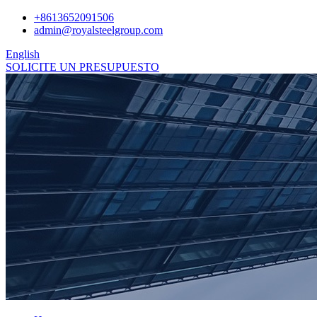
+8613652091506
admin@royalsteelgroup.com
English
SOLICITE UN PRESUPUESTO